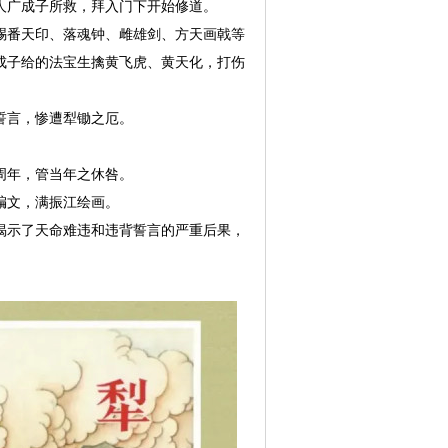
人广成子所救，拜入门下开始修道。
赐番天印、落魂钟、雌雄剑、方天画戟等
成子给的法宝生擒黄飞虎、黄天化，打伤
誓言，惨遭犁锄之厄。
周年，管当年之休咎。
编文，满振江绘画。
揭示了天命难违和违背誓言的严重后果，