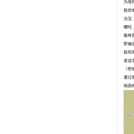
为母
殷郊
法宝
哪吒
最终
犁锄
殷郊
老连
《犁
通过
画面