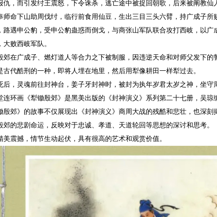
报仇，而引发纣王震怒，下令诛杀，逃亡途中被捉回朝歌，后来被阐教仙
奉师命下山助周伐纣，临行前食用仙豆，生出三目三头六臂，持广成子所
，路遇申公豹，受申公豹蛊惑而倒戈，与商张山军队联合攻打西岐，以广
，大败西岐军队。
殷郊在广成子、燃灯道人等合力之下被制服，因违逆天命和对师父发下的
是古代酷刑的一种，即将人埋在地里，然后用犁像耕田一样犁过去。
死后，灵魂前往封神台，姜子牙封神时，被封为执年岁君太岁之神，坐守
堂连环画《犁锄殷郊》是黑美出版的《封神演义》系列第二十七册，吴琼
锄殷郊》的故事不仅展现出《封神演义》商周大战的残酷和悲壮，也深刻
殷郊的悲剧命运，反映对于忠诚、孝道、天道轮回等思想的深讨和思考。
精美震撼，情节生动起伏，具有很高的艺术和观赏价值。