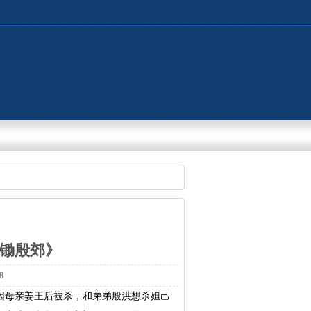
犁锄殷郊》
8
因母亲姜王后被杀，和弟弟殷洪想杀妲己